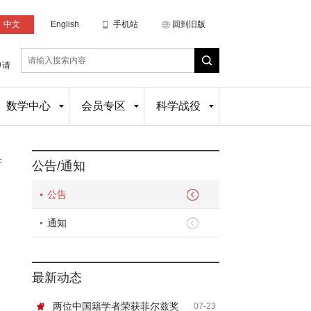
中文
English
手机站
回到旧版
申请
数学中心
会员专区
科学战役
：
公告/通知
公告
通知
最新动态
两位中国籍学者荣获菲尔兹奖
07-23