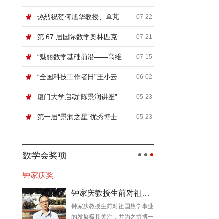
热烈祝贺何旭华教授、单芃教授
07-22
第 67 届国际数学奥林匹克（IMO）顺利闭幕
07-21
“魅丽数学基础前沿——高维非线性系统论坛”在北京信息科技大学举行
07-15
“全国科技工作者日”王小云院士网络科普讲座“浅谈密码”
06-02
厦门大学启动“陈景润讲座”，国际顶尖数学家张寿武首场开讲！
05-23
第一届“景润之星”优秀博士论文奖颁奖典礼暨数论及相关领域青年学者论坛在厦门大学举行
05-23
数学会奖项
钟家庆奖
钟家庆教授生前对祖国数学事业的发展极其关切
钟家庆教授生前对祖国数学事业
的发展极其关注，并为之拚搏一