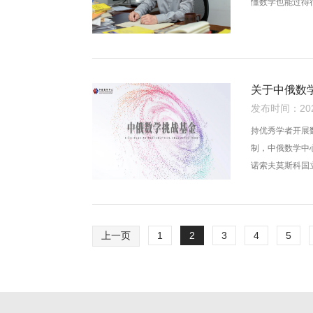
懂数学也能过得
关于中俄数学
发布时间：2024
​持优秀学者开
制，中俄数学中
诺索夫莫斯科国
上一页
1
2
3
4
5