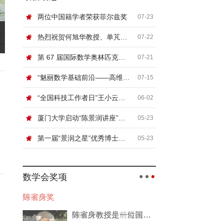
两位中国籍学者荣获菲尔兹奖
07-23
热烈祝贺何旭华教授、单芃教授
07-22
第 67 届国际数学奥林匹克（IMO）顺利闭幕
07-21
“魅丽数学基础前沿——高维非线性系统论坛”在北京信息科技大学举行
07-15
“全国科技工作者日”王小云院士网络科普讲座“浅谈密码”
06-02
厦门大学启动“陈景润讲座”，国际顶尖数学家张寿武首场开讲！
05-23
第一届“景润之星”优秀博士论文奖颁奖典礼暨数论及相关领域青年学者论坛在厦门大学举行
05-23
数学会奖项
钟家庆奖
钟家庆教授生前对祖国数学事业的发展极其关切