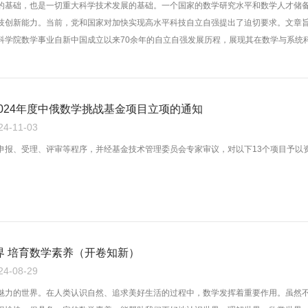
的基础，也是一切重大科学技术发展的基础。一个国家的数学研究水平和数学人才储
技创新能力。当前，党和国家对加快实现高水平科技自立自强提出了迫切要求。文章
科学院数学事业自新中国成立以来70余年的自立自强发展历程，展现其在数学与系统
的卓越成就和历史性变革；对标国际一流数学研究机构，提出制约中国数学发展的若
快建设世界数学强国、抢占科技制高点提供管窥之见。
于2024年度中俄数学挑战基金项目立项的通知
-11-03
申报、受理、评审等程序，并经基金技术管理委员会专家审议，对以下13个项目予以
界 培育数学素养（开卷知新）
-08-29
魅力的世界。在人类认识自然、追求美好生活的过程中，数学发挥着重要作用。虽然