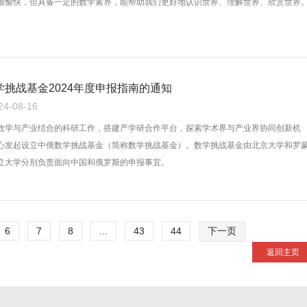
很愉快，但具备一定的数学素养，能帮助我们更好地认识世界、理解世界、欣赏世界
挑战基金2024年度申报指南的通知
-08-16
展数学与产业结合的科研工作，搭建产学研合作平台，探索学术界与产业界协同创新机
心发起设立中俄数学挑战基金（简称数学挑战基金）。数学挑战基金由北京大学和罗
立大学分别负责面向中国和俄罗斯的申报事宜。
6
7
8
...
43
44
下一页
返回主页