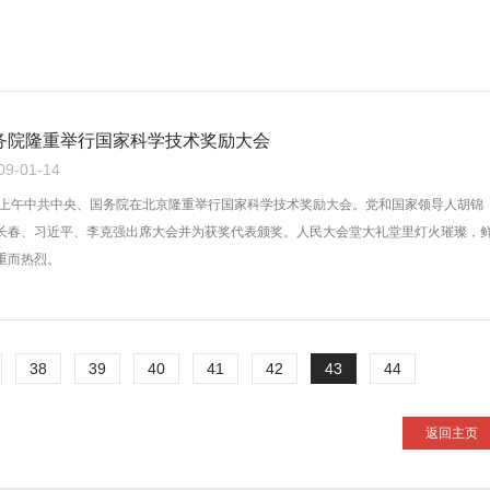
务院隆重举行国家科学技术奖励大会
-01-14
月9 日上午中共中央、国务院在北京隆重举行国家科学技术奖励大会。党和国家领导人胡锦
长春、习近平、李克强出席大会并为获奖代表颁奖。人民大会堂大礼堂里灯火璀璨，
重而热烈。
38
39
40
41
42
43
44
返回主页