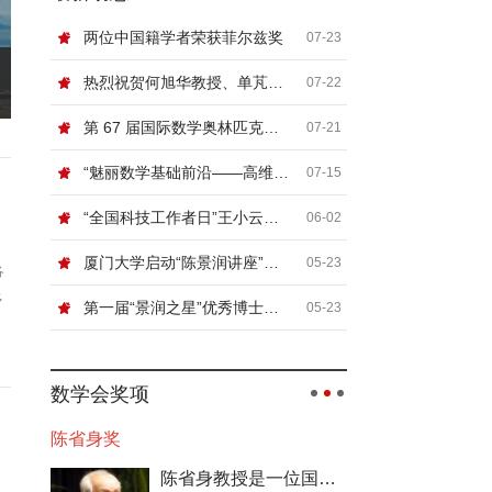
两位中国籍学者荣获菲尔兹奖
07-23
热烈祝贺何旭华教授、单芃教授
07-22
第 67 届国际数学奥林匹克（IMO）顺利闭幕
07-21
“魅丽数学基础前沿——高维非线性系统论坛”在北京信息科技大学举行
07-15
“全国科技工作者日”王小云院士网络科普讲座“浅谈密码”
06-02
厦门大学启动“陈景润讲座”，国际顶尖数学家张寿武首场开讲！
05-23
各
多
第一届“景润之星”优秀博士论文奖颁奖典礼暨数论及相关领域青年学者论坛在厦门大学举行
05-23
数学会奖项
钟家庆奖
钟家庆教授生前对祖国数学事业的发展极其关切