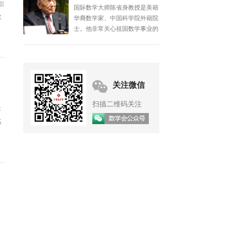
引
钟家庆教授生前对祖国数学事业
收
的发展极其关注，并为之拚搏一
生。为了纪念并实现他发展祖国
数学事业的遗愿，数学界有关人
士于1987年共同筹办了钟家庆
基金，并设立了钟家庆数学奖，
委托中国数学会承办。
关注微信
扫描二维码关注
存
系