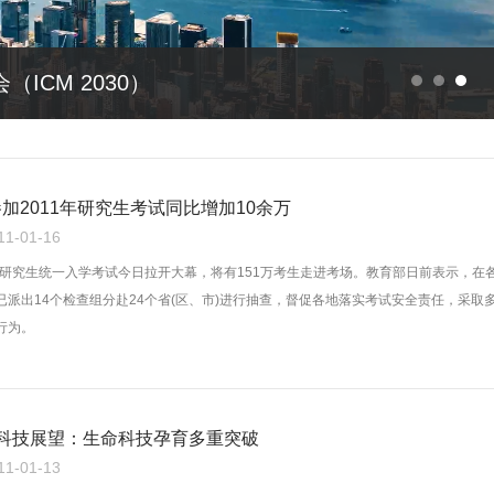
余义林《普通而纯粹 壮阔而平凡》
参加2011年研究生考试同比增加10余万
-01-16
硕士研究生统一入学考试今日拉开大幕，将有151万考生走进考场。教育部日前表示，在
已派出14个检查组分赴24个省(区、市)进行抽查，督促各地落实考试安全责任，采取
行为。
界科技展望：生命科技孕育多重突破
-01-13