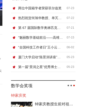
两位中国籍学者荣获菲尔兹奖
07-23
热烈祝贺何旭华教授、单芃教授
07-22
第 67 届国际数学奥林匹克（IMO）顺利闭幕
07-21
“魅丽数学基础前沿——高维非线性系统论坛”在北京信息科技大学举行
07-15
“全国科技工作者日”王小云院士网络科普讲座“浅谈密码”
06-02
厦门大学启动“陈景润讲座”，国际顶尖数学家张寿武首场开讲！
05-23
中
第一届“景润之星”优秀博士论文奖颁奖典礼暨数论及相关领域青年学者论坛在厦门大学举行
05-23
实
有
数学会奖项
钟家庆奖
钟家庆教授生前对祖国数学事业的发展极其关切