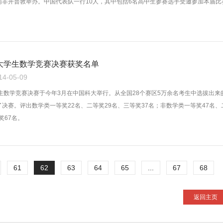
在南非开普敦举办。中国代表队一行10人，其中包括6名高中生参赛选手受邀参加本届比
大学生数学竞赛决赛获奖名单
-05-09
生数学竞赛决赛于今年3月在中国科大举行。从全国28个赛区5万余名考生中选拔出来
了决赛。评出数学类一等奖22名、二等奖29名、三等奖37名；非数学类一等奖47名、
奖67名。
61
62
63
64
65
...
67
68
返回主页