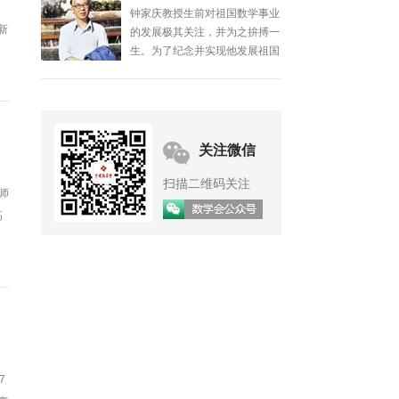
钟家庆教授生前对祖国数学事业
新
的发展极其关注，并为之拚搏一
生。为了纪念并实现他发展祖国
数学事业的遗愿，数学界有关人
士于1987年共同筹办了钟家庆
基金，并设立了钟家庆数学奖，
委托中国数学会承办。
关注微信
扫描二维码关注
师
高
7