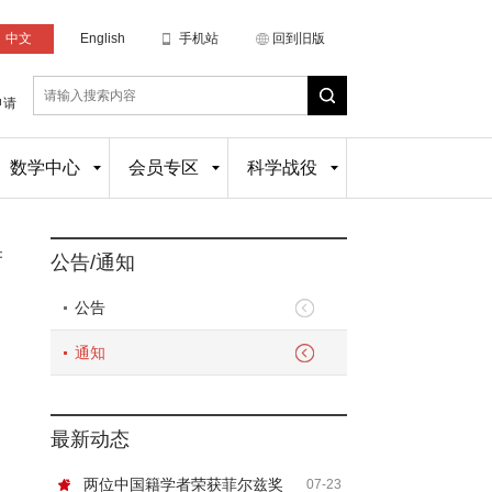
中文
English
手机站
回到旧版
申请
数学中心
会员专区
科学战役
：
公告/通知
公告
通知
最新动态
两位中国籍学者荣获菲尔兹奖
07-23