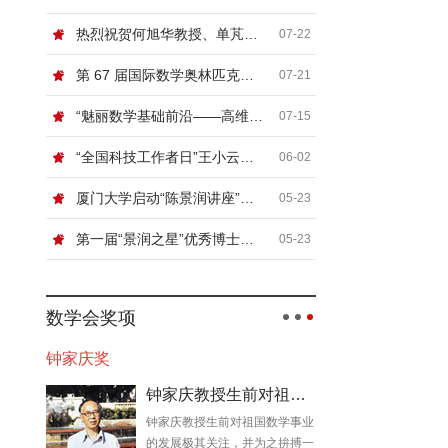
热烈祝贺何旭华教授、单芃教授
07-22
第 67 届国际数学奥林匹克（IMO）顺利闭幕
07-21
“魅丽数学基础前沿——高维非线性系统论坛”在北京信息科技大学举行
07-15
“全国科技工作者日”王小云院士网络科普讲座“浅谈密码”
06-02
厦门大学启动“陈景润讲座”，国际顶尖数学家张寿武首场开讲！
05-23
第一届“景润之星”优秀博士论文奖颁奖典礼暨数论及相关领域青年学者论坛在厦门大学举行
05-23
数学会奖项
钟家庆奖
钟家庆教授生前对祖国数学事业的发展极其关切
钟家庆教授生前对祖国数学事业
的发展极其关注，并为之拚搏一