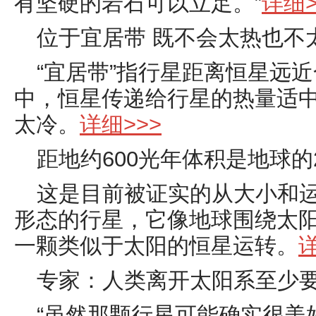
有坚硬的岩石可以立
足。”
详细>
位于
宜居带
既不会太热也不
“宜居带”指行星距离恒星远
中，恒星传递给行星的热量适
太冷。
详细>>>
距地约
600
光年体积是地球的
这是目前被证实的从大小和
形态的行星，它像地球围绕太
一颗类似于太阳的恒星运转。
详
专家：人类离开太阳系至少
“虽然那颗行星可能确实很美