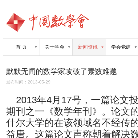
首 页
关于学会
新闻资讯
学会党建
默默无闻的数学家攻破了素数难题
发布时间：2013-05-29
2013
年
4
月
17
号，一篇论文
期刊之一《数学年刊》。论文
什尔大学的在该领域名
不
经传
益唐。这篇论文声称
朝着解决