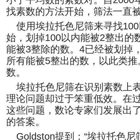
找素数的方法开始，筛法一直
使用
埃拉托色尼筛来寻找
100
始，划掉
100
以内能被
2
整出的
能被
3
整除的数。
4
已经被划掉
所有能被
5
整出的数，以此类推
数。
埃拉托色尼筛在识别素数上
理论问题却过于笨重低效。在
这些问题，数论专家们发展出
的答案。
Goldston
提到：“埃拉托色尼