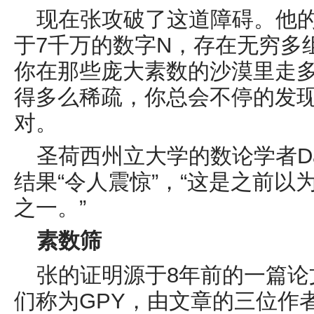
现在张攻破了这道障碍。他
于
7
千万
的数字
N
，存在无穷多
你在那些庞大素数的沙漠里走
得多么稀疏，你总会不停的发
对。
圣荷西州立大学的数论学者
D
结果“令人震惊”，“这是之前
之一。”
素数
筛
张的证明源于
8
年前的一篇论
们称为
GPY
，由文章的三位作