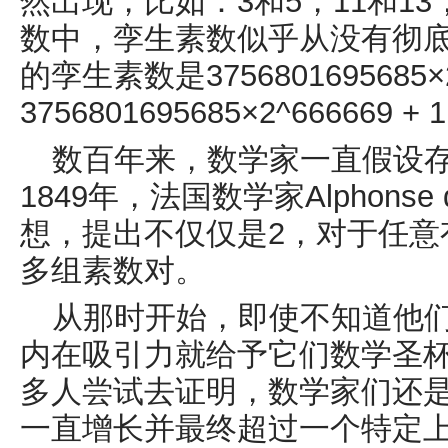
然出现，比如：
3
和
5
，
11
和
13
数中，孪生素数似乎从没有彻
的孪生素数是
3756801695685
×
3756801695685
×
2^666669 + 1
数百年来，数学家一直假设
1849
年，法国数学家
Alphonse
想，提出不仅仅是
2
，对于任意
多组素数对。
从那时开始，即使不知道他
内在吸引力就给予它们数学圣
多人尝试去证明，数学家们还
一直增长并最终超过一个特定