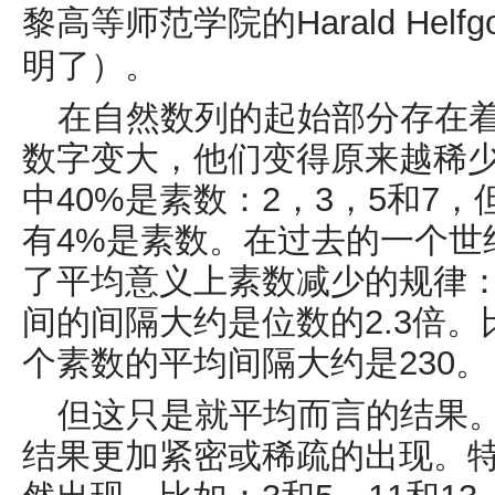
黎高等师范学院的
Harald
Helfgo
明了）。
在自然数列的起始部分存在
数字变大，他们变得原来越稀
中
40%
是素数：
2
，
3
，
5
和
7
，
有
4%
是素数。在过去的一个世
了平均意义上素数减少的规律
间的间隔大约是位数的
2.3
倍。
个素数的平均间隔大约是
230
。
但这只是就平均而言的结果
结果更加紧密或稀疏的出现。