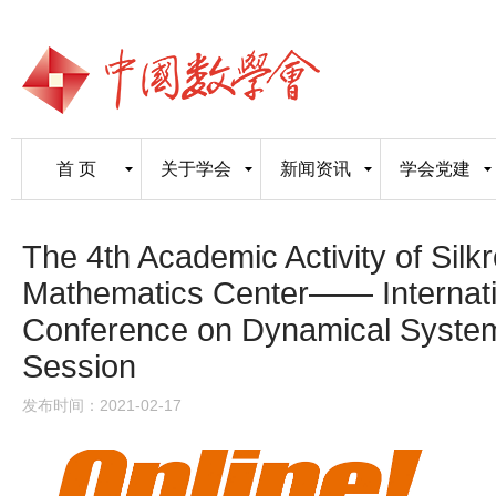
首 页
关于学会
新闻资讯
学会党建
The 4th Academic Activity of Silk
Mathematics Center—— Internati
Conference on Dynamical Syste
Session
发布时间：2021-02-17