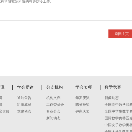
统科学研究院所做的有关防疫工作。
返回主页
资讯
学会党建
分支机构
学会奖项
数学竞赛
闻
通知公告
机构文档
华罗庚奖
新闻动态
闻
组织成员
工作委员会
陈省身奖
全国高中数学联
议信息
党建动态
专业分会
钟家庆奖
全国中学生数学
新闻动态
国际数学奥林匹
中国女子数学奥
全国大学生数学