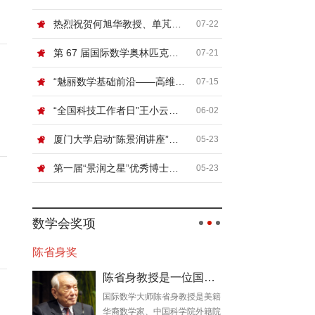
热烈祝贺何旭华教授、单芃教授
07-22
第 67 届国际数学奥林匹克（IMO）顺利闭幕
07-21
“魅丽数学基础前沿——高维非线性系统论坛”在北京信息科技大学举行
07-15
“全国科技工作者日”王小云院士网络科普讲座“浅谈密码”
06-02
厦门大学启动“陈景润讲座”，国际顶尖数学家张寿武首场开讲！
05-23
第一届“景润之星”优秀博士论文奖颁奖典礼暨数论及相关领域青年学者论坛在厦门大学举行
05-23
数学会奖项
陈省身奖
陈省身教授是一位国际数学大师
国际数学大师陈省身教授是美籍
华裔数学家、中国科学院外籍院