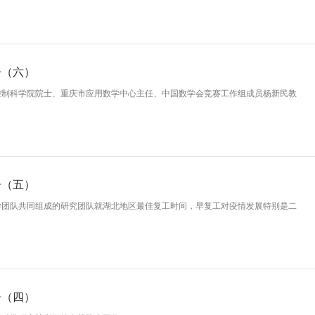
告（六）
控制科学院院士、重庆市应用数学中心主任、中国数学会竞赛工作组成员杨新民教
告（五）
学团队共同组成的研究团队就湖北地区最佳复工时间，早复工对疫情发展特别是二
告（四）