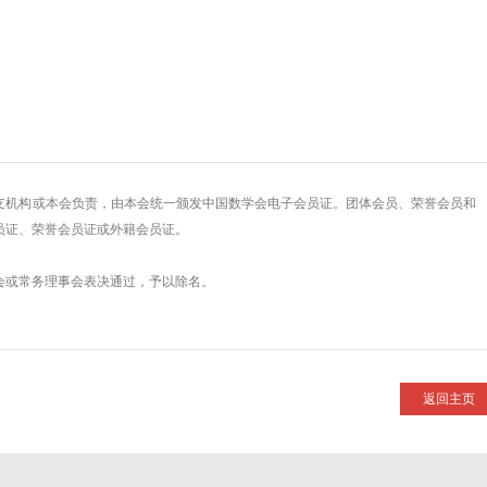
构或本会负责，由本会统一颁发中国数学会电子会员证。团体会员、荣誉会员和
员证、荣誉会员证或外籍会员证。
或常务理事会表决通过，予以除名。
返回主页