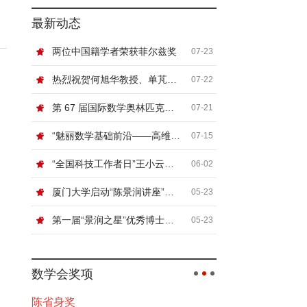
最新动态
两位中国籍学者荣获菲尔兹奖
07-23
热烈祝贺何旭华教授、单芃教授
07-22
第 67 届国际数学奥林匹克（IMO）顺利闭幕
07-21
“魅丽数学基础前沿——高维非线性系统论坛”在北京信息科技大学举行
07-15
“全国科技工作者日”王小云院士网络科普讲座“浅谈密码”
06-02
厦门大学启动“陈景润讲座”，国际顶尖数学家张寿武首场开讲！
05-23
第一届“景润之星”优秀博士论文奖颁奖典礼暨数论及相关领域青年学者论坛在厦门大学举行
05-23
数学会奖项
陈省身奖