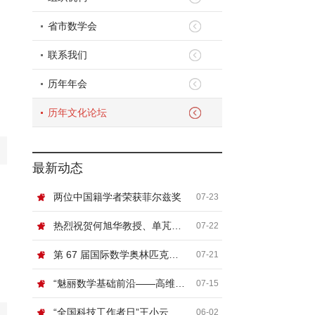
省市数学会
联系我们
历年年会
历年文化论坛
最新动态
两位中国籍学者荣获菲尔兹奖
07-23
热烈祝贺何旭华教授、单芃教授
07-22
第 67 届国际数学奥林匹克（IMO）顺利闭幕
07-21
“魅丽数学基础前沿——高维非线性系统论坛”在北京信息科技大学举行
07-15
“全国科技工作者日”王小云院士网络科普讲座“浅谈密码”
06-02