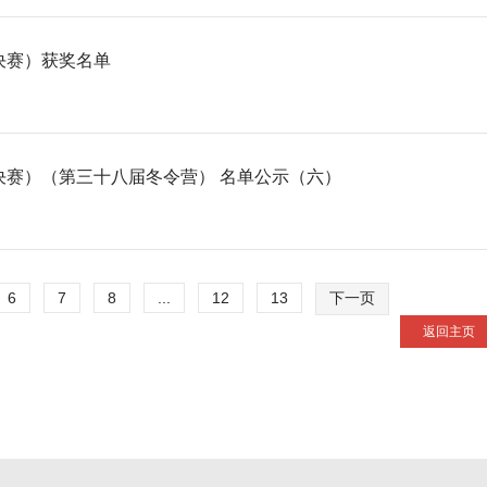
决赛）获奖名单
决赛）（第三十八届冬令营） 名单公示（六）
6
7
8
...
12
13
下一页
返回主页