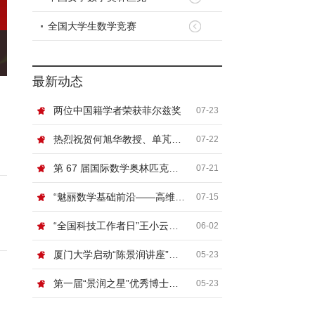
全国大学生数学竞赛
最新动态
两位中国籍学者荣获菲尔兹奖
07-23
热烈祝贺何旭华教授、单芃教授
07-22
第 67 届国际数学奥林匹克（IMO）顺利闭幕
07-21
“魅丽数学基础前沿——高维非线性系统论坛”在北京信息科技大学举行
07-15
“全国科技工作者日”王小云院士网络科普讲座“浅谈密码”
06-02
厦门大学启动“陈景润讲座”，国际顶尖数学家张寿武首场开讲！
05-23
第一届“景润之星”优秀博士论文奖颁奖典礼暨数论及相关领域青年学者论坛在厦门大学举行
05-23