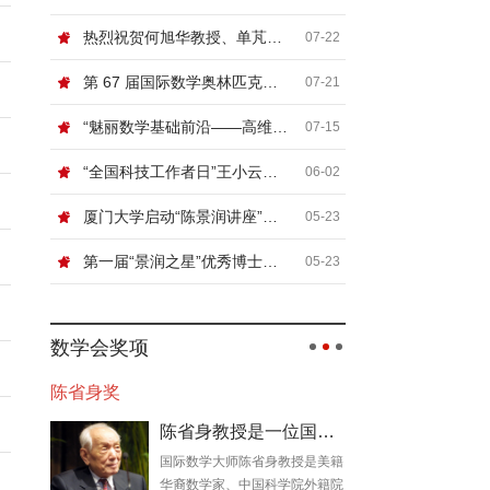
热烈祝贺何旭华教授、单芃教授
07-22
第 67 届国际数学奥林匹克（IMO）顺利闭幕
07-21
“魅丽数学基础前沿——高维非线性系统论坛”在北京信息科技大学举行
07-15
“全国科技工作者日”王小云院士网络科普讲座“浅谈密码”
06-02
厦门大学启动“陈景润讲座”，国际顶尖数学家张寿武首场开讲！
05-23
第一届“景润之星”优秀博士论文奖颁奖典礼暨数论及相关领域青年学者论坛在厦门大学举行
05-23
数学会奖项
陈省身奖
陈省身教授是一位国际数学大师
国际数学大师陈省身教授是美籍
华裔数学家、中国科学院外籍院