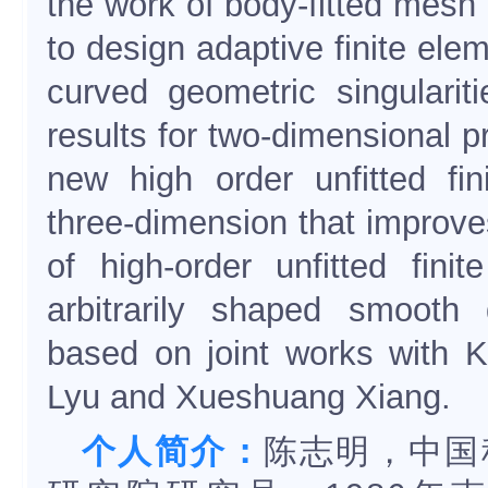
the work of body-fitted mesh
to design adaptive finite ele
curved geometric singularit
results for two-dimensional 
new high order unfitted fi
three-dimension that improves
of high-order unfitted fin
arbitrarily shaped smooth 
based on joint works with K
Lyu and Xueshuang Xiang.
个人简介：
陈
志明，中国