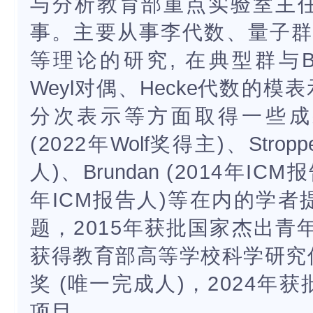
与分析教育部重点实验室主
事。主要从事李代数、量子
等理论的研究, 在典型群与
B
Weyl
对偶、
Hecke
代数的模表
分次表示等方面取得一些成
(2022年
Wolf
奖得主)、
Stropp
人)、
Brundan
(2014年ICM
年ICM报告人)等在内的学
题，2015年获批国家杰出青
获得教育部高等学校科学研究
奖 (唯一完成人)，2024
项目。