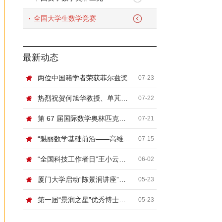
全国大学生数学竞赛
最新动态
两位中国籍学者荣获菲尔兹奖
07-23
热烈祝贺何旭华教授、单芃教授
07-22
第 67 届国际数学奥林匹克（IMO）顺利闭幕
07-21
“魅丽数学基础前沿——高维非线性系统论坛”在北京信息科技大学举行
07-15
“全国科技工作者日”王小云院士网络科普讲座“浅谈密码”
06-02
厦门大学启动“陈景润讲座”，国际顶尖数学家张寿武首场开讲！
05-23
第一届“景润之星”优秀博士论文奖颁奖典礼暨数论及相关领域青年学者论坛在厦门大学举行
05-23