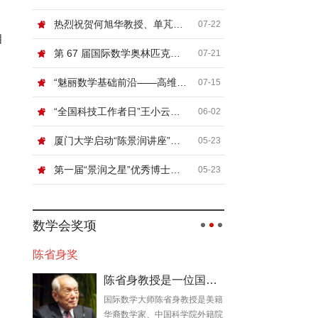
热烈祝贺何旭华教授、单芃教授
07-22
相
第 67 届国际数学奥林匹克（IMO）顺利闭幕
07-21
“魅丽数学基础前沿——高维非线性系统论坛”在北京信息科技大学举行
07-15
“全国科技工作者日”王小云院士网络科普讲座“浅谈密码”
06-02
厦门大学启动“陈景润讲座”，国际顶尖数学家张寿武首场开讲！
05-23
第一届“景润之星”优秀博士论文奖颁奖典礼暨数论及相关领域青年学者论坛在厦门大学举行
05-23
数学会奖项
陈省身奖
陈省身教授是一位国际数学大师
国际数学大师陈省身教授是美籍
华裔数学家、中国科学院外籍院