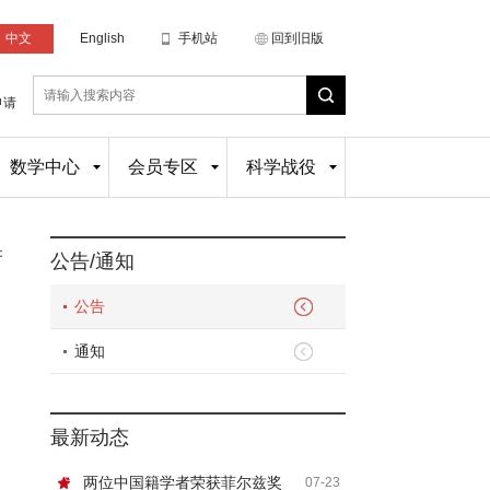
中文
English
手机站
回到旧版
申请
数学中心
会员专区
科学战役
：
公告/通知
公告
通知
最新动态
两位中国籍学者荣获菲尔兹奖
07-23