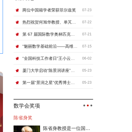
两位中国籍学者荣获菲尔兹奖
07-23
热烈祝贺何旭华教授、单芃教授
07-22
第 67 届国际数学奥林匹克（IMO）顺利闭幕
07-21
“魅丽数学基础前沿——高维非线性系统论坛”在北京信息科技大学举行
07-15
“全国科技工作者日”王小云院士网络科普讲座“浅谈密码”
06-02
厦门大学启动“陈景润讲座”，国际顶尖数学家张寿武首场开讲！
05-23
第一届“景润之星”优秀博士论文奖颁奖典礼暨数论及相关领域青年学者论坛在厦门大学举行
05-23
数学会奖项
陈省身奖
陈省身教授是一位国际数学大师